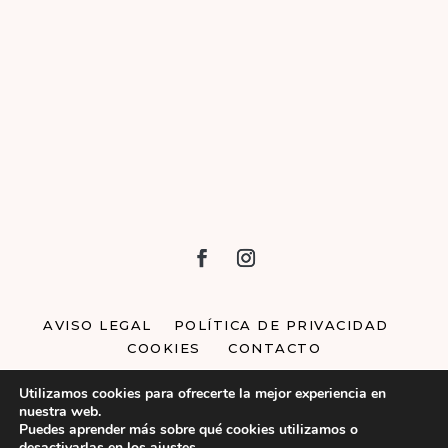
AVISO LEGAL
POLÍTICA DE PRIVACIDAD
COOKIES
CONTACTO
Utilizamos cookies para ofrecerte la mejor experiencia en
Oh happy day © 2023 –
Diseño y desarrollo web
nuestra web.
Blanco Ruso
Puedes aprender más sobre qué cookies utilizamos o
desactivarlas en los
ajustes
.